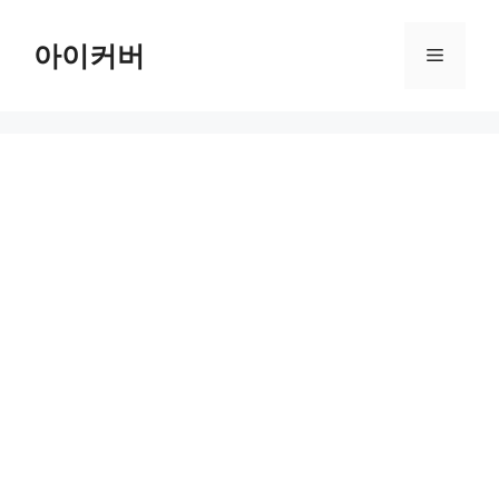
Skip
to
아이커버
Menu
content