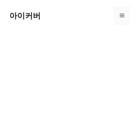
Skip
to
아이커버
Menu
content