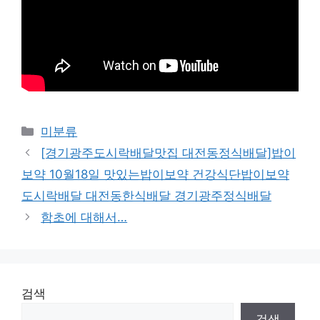
Categories
미분류
[경기광주도시락배달맛집 대전동정식배달]밥이
보약 10월18일 맛있는밥이보약 건강식단밥이보약
도시락배달 대전동한식배달 경기광주정식배달
함초에 대해서…
검색
검색