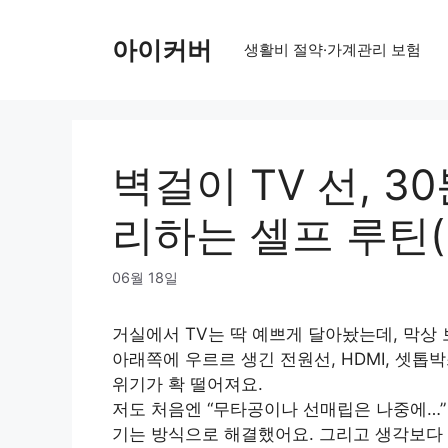
Skip
to
아이커버
생활비 절약·가계관리 보험
content
벽걸이 TV 선, 3
리하는 셀프 루틴
06월 18일
거실에서 TV는 딱 예쁘게 달아놨는데, 막상 
아래쪽에 우르르 생긴 전원선, HDMI, 셋톱
위기가 확 떨어져요.
저도 처음엔 “무타공이나 선매립은 나중에…” 
기는 방식으로 해결했어요. 그리고 생각보다 