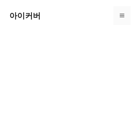
Skip
to
아이커버
Menu
content