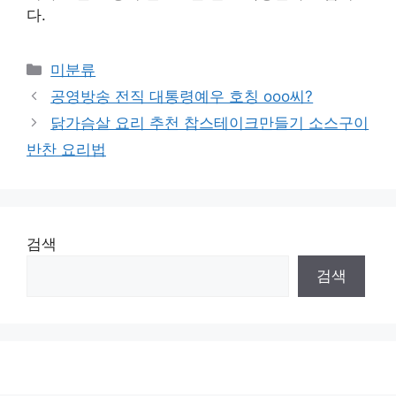
다.
Categories
미분류
공영방송 전직 대통령예우 호칭 ooo씨?
닭가슴살 요리 추천 찹스테이크만들기 소스구이
반찬 요리법
검색
검색