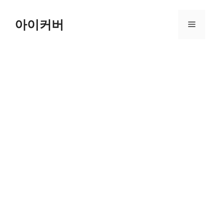
Skip
to
아이커버
Menu
content