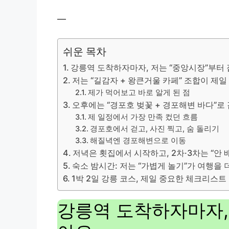
—
쉬운 목차
강릉역 도착하자마자, 저는 “중앙시장”부터
저는 “길감자 + 왕큰거울 카페” 조합이 제
제가 먹어보고 바로 알게 된 점
오후에는 “경포호 벚꽃 + 경포해변 바다”로
제 일정에서 가장 만족 컸던 흐름
경포호에서 걷고, 사진 찍고, 숨 돌리기
해질녁엔 경포해변으로 이동
저녁은 횟집에서 시작하고, 2차·3차는 “안
숙소 밤시간: 저는 “가볍게 놀기”가 여행을
1박 2일 강릉 코스, 제일 중요한 체크리스트
강릉역 도착하자마자,