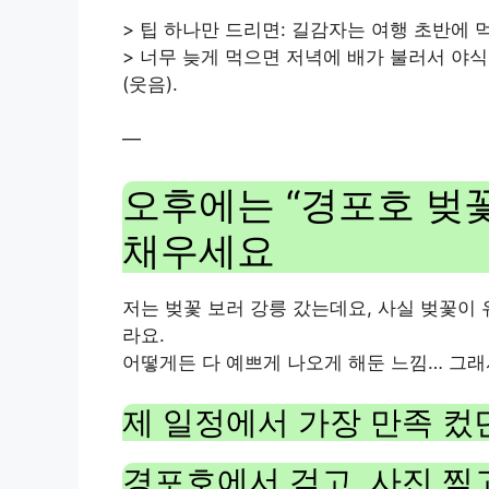
> 팁 하나만 드리면: 길감자는 여행 초반에 
> 너무 늦게 먹으면 저녁에 배가 불러서 야
(웃음).
—
오후에는 “경포호 벚꽃
채우세요
저는 벚꽃 보러 강릉 갔는데요, 사실 벚꽃이 
라요.
어떻게든 다 예쁘게 나오게 해둔 느낌… 그래
제 일정에서 가장 만족 컸
경포호에서 걷고, 사진 찍고