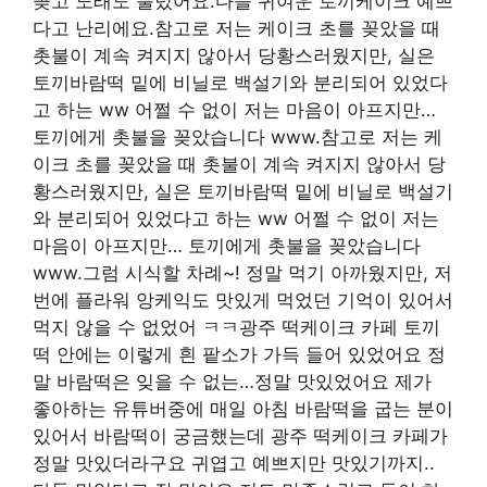
꽂고 노래도 불렀어요.다들 귀여운 토끼케이크 예쁘
다고 난리에요.참고로 저는 케이크 초를 꽂았을 때
촛불이 계속 켜지지 않아서 당황스러웠지만, 실은
토끼바람떡 밑에 비닐로 백설기와 분리되어 있었다
고 하는 ww 어쩔 수 없이 저는 마음이 아프지만…
토끼에게 촛불을 꽂았습니다 www.참고로 저는 케
이크 초를 꽂았을 때 촛불이 계속 켜지지 않아서 당
황스러웠지만, 실은 토끼바람떡 밑에 비닐로 백설기
와 분리되어 있었다고 하는 ww 어쩔 수 없이 저는
마음이 아프지만… 토끼에게 촛불을 꽂았습니다
www.그럼 시식할 차례~! 정말 먹기 아까웠지만, 저
번에 플라워 앙케익도 맛있게 먹었던 기억이 있어서
먹지 않을 수 없었어 ㅋㅋ광주 떡케이크 카페 토끼
떡 안에는 이렇게 흰 팥소가 가득 들어 있었어요 정
말 바람떡은 잊을 수 없는…정말 맛있었어요 제가
좋아하는 유튜버중에 매일 아침 바람떡을 굽는 분이
있어서 바람떡이 궁금했는데 광주 떡케이크 카페가
정말 맛있더라구요 귀엽고 예쁘지만 맛있기까지..