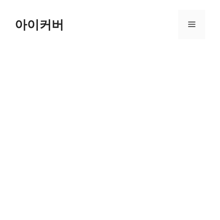
Skip
to
아이커버
Menu
content