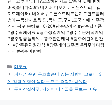
난다고 해야 되나?고소하면서도 달콤한 맛에 반해
버렸습니다.50m 네이버 더보기 / 오픈스트리트맵
지도데이터x 네이버 / 오픈스트리트맵지도컨트롤러
범례부동산대로읍,면,동시,군,구시,도국카페 제주광
역시 북구 송해로 10-20#광주답례떡 #광주답례품
#광주떡케이크 #광주생일케익 #광주주문제작케익
#광주앙금플라워 #광주환갑케익 #광주어린이집간
식 #광주유치원간식 #광주케이크주문 #광주레터링
케익 #광주바람떡
Categories
미분류
폐쇄성 수면 무호흡증이 있는 사람이 코로나19
에 걸릴 위험이 높다는 연구 결과가 나왔다
두피각질샴푸, 당신이 머리끝을 못보는 이유