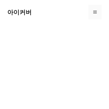
Skip
to
아이커버
Menu
content