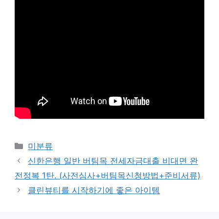
Categories
미분류
신한은행 일반 버팀목 전세자금대출 비대면 완
전정복 1탄. (사전심사+버팀목신청방법+준비서류)
클린뷰티를 시작하기에 좋은 아이템