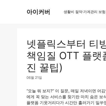
Skip
to
아이커버
생활비 절약·가계관리 보험
content
넷플릭스부터 티빙
책임질 OTT 플랫폼 
진 꿀팁)
06월 21일
“오늘 뭐 보지?” 이 질문, 매일 저녁이면 어
에게 꼭 맞는 서비스를 찾기란 마치 숨은 보석
플랫폼 기웃거리다가 시간만 흘러가기 일쑤였죠