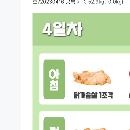
요?20230416 공복 체중 52.9kg(-0.0kg)