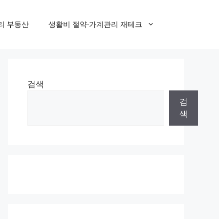
리 부동산
생활비 절약·가계관리 재테크
검색
검
색