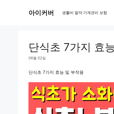
Skip
to
아이커버
생활비 절약·가계관리 보험
content
단식초 7가지 효능
06월 02일
단식초 7가지 효능 및 부작용