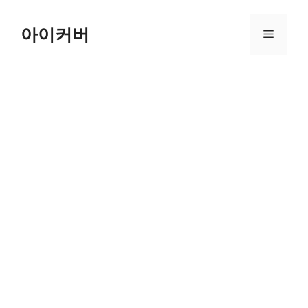
Skip
to
아이커버
Menu
content