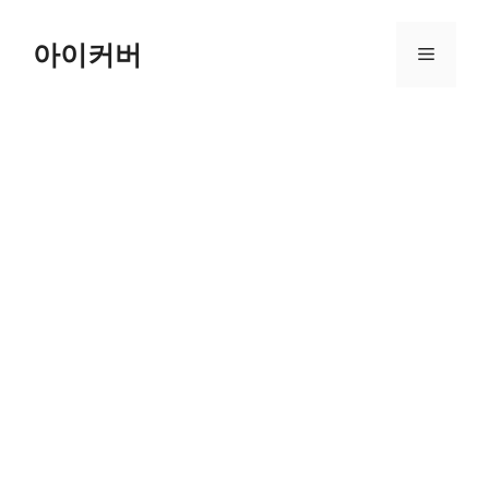
Skip
to
아이커버
Menu
content