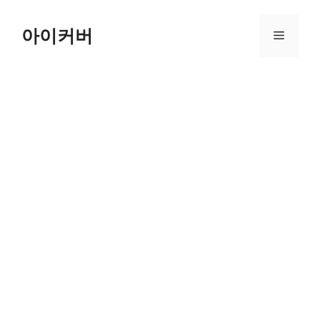
Skip
to
아이커버
Menu
content