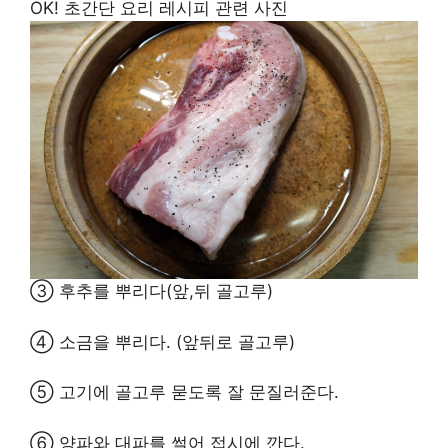
③ 후추를 뿌리다(앞,뒤 골고루)
④ 소금을 뿌리다. (앞뒤로 골고루)
⑤ 고기에 골고루 묻도록 잘 문질러준다.
⑥ 양파와 대파를 썰어 접시에 깐다.