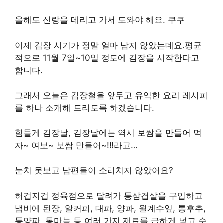
올해도 신랑을 데리고 가서 도와야 해요. 쿠쿠
이제 김장 시기가 정말 얼마 남지 않았는데요.평균
적으로 11월 7일~10일 정도에 김장을 시작한다고
합니다.
그래서 오늘은 김장철을 앞두고 유익한 요리 레시피
를 하나 소개해 드리도록 하겠습니다.
힘들게 김장날, 김장날에는 역시 보쌈을 만들어 먹
자~ 여보~ 보쌈 만들어~!!!라고…
눈치 못보고 남편들이 소리치지 않았어요?
허겁지겁 정육점으로 달려가 통삼겹살을 구입하고
냄비에 된장, 알커피, 대파, 양파, 월계수잎, 통후추,
통양파, 통마늘 등.여러 가지 재료를 급하게 넣고 수