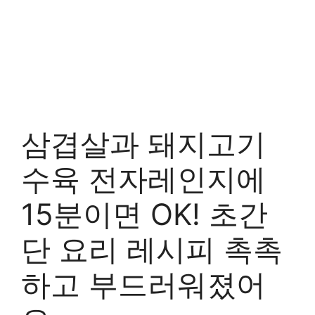
삼겹살과 돼지고기
수육 전자레인지에
15분이면 OK! 초간
단 요리 레시피 촉촉
하고 부드러워졌어