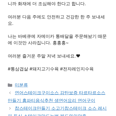
니까 화재에 더 조심해야 한다고 합니다.
여러분 다음 주에도 안전하고 건강한 한 주 보내세
요.
나는 바베큐에 자메이카 통배달을 주문해놨기 때문
에 이것만 사라집니다. 홍홍홍~
여러분 즐거운 주말 저녁 보내세요.♥
#통삼겹살 #돼지고기수육 #전자레인지수육
Categories
미분류
연어스테이크구이소스 감탄보증 타르타르소스
만들기 홈파티음식추천 생연어요리 연어구이
찹스테이크만들기 소고기찹스테이크 소스 레시