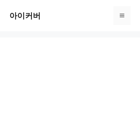
Skip
to
아이커버
Menu
content