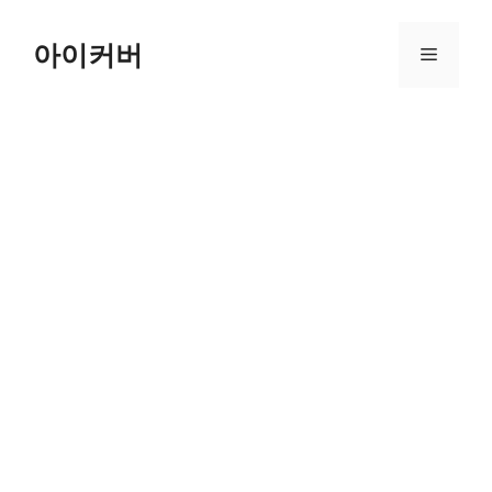
Skip
to
아이커버
Menu
content