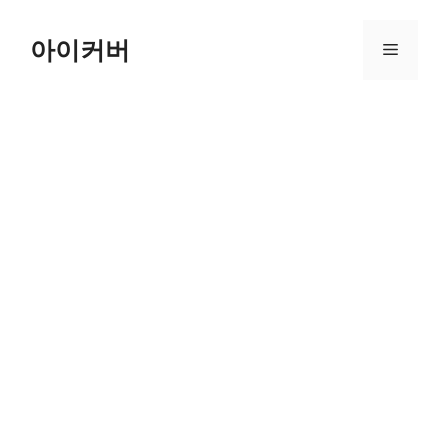
Skip
to
아이커버
Menu
content