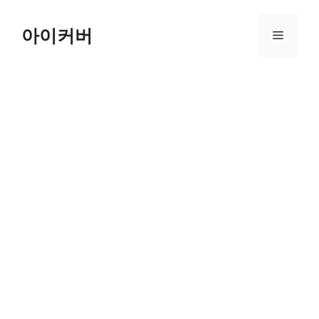
Skip
to
아이커버
Menu
content