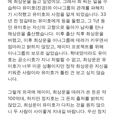
에 최상운을 돕고 싶었어요. 그래서 최 씨는 일을 수
습하다 유미호(진경)와 이나그룹의 관계를 파헤치
기 시작했고 유미호의 사정을 알게 되었습니다. 33
년 전 정길태는 유미호에게 등을 돌렸고, 그 1년 동
안 유미호는 자신의 고향으로 돌아가 남자를 만나
채상은을 출산했습니다. 이후 출산 직후 최상운을
버렸고, 이후 최상운을 이나그룹에 데려가 키우면서
엄마라고 밝히지 않았고, 제이미 프로젝트를 위해
이나그룹의 보모로 살았습니다. 학대였더라도 유미
호는 공소시효가 지나 처벌할 수 없고, 최상운은 유
미호가 너무 미운 상황이지만 정작 최상운은 자신을
키워준 사람이라 유미호가 틀린 건 보고 싶지 않습
니다.
그렇게 외국에 제이미, 최상운을 데려가 쓴 돈은 약
100억대, 하지만 정지호는 그 돈의 출처를 밝히지
않았고, 최상운이 유미호가 다치는 것을 원치 않으
니 두 사람이 사이좋게 지내길 바랍니다. 우선 정지