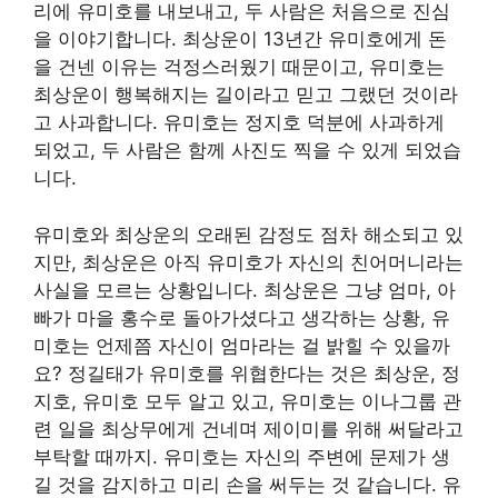
리에 유미호를 내보내고, 두 사람은 처음으로 진심
을 이야기합니다. 최상운이 13년간 유미호에게 돈
을 건넨 이유는 걱정스러웠기 때문이고, 유미호는
최상운이 행복해지는 길이라고 믿고 그랬던 것이라
고 사과합니다. 유미호는 정지호 덕분에 사과하게
되었고, 두 사람은 함께 사진도 찍을 수 있게 되었습
니다.
유미호와 최상운의 오래된 감정도 점차 해소되고 있
지만, 최상운은 아직 유미호가 자신의 친어머니라는
사실을 모르는 상황입니다. 최상운은 그냥 엄마, 아
빠가 마을 홍수로 돌아가셨다고 생각하는 상황, 유
미호는 언제쯤 자신이 엄마라는 걸 밝힐 수 있을까
요? 정길태가 유미호를 위협한다는 것은 최상운, 정
지호, 유미호 모두 알고 있고, 유미호는 이나그룹 관
련 일을 최상무에게 건네며 제이미를 위해 써달라고
부탁할 때까지. 유미호는 자신의 주변에 문제가 생
길 것을 감지하고 미리 손을 써두는 것 같습니다. 유