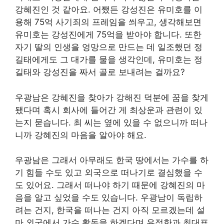
강혜진인 것 같아요. 어쨌든 강성진은 유미호를 이
용해 75억 사기죄의 프레임을 씌우고, 생각해보면
유미호는 강성진에게 75억을 받아야 합니다. 또한
자기 딸의 인생을 엉망으로 만드는 데 일조했던 정
길태에게도 그 대가를 물을 생각인데, 유미호는 정
길태와 강성진을 짜서 골로 보내려는 걸까요?
우광남은 강혜진을 찾아가 강해진 덕분에 꿈을 찾게
됐다며 혹시 회사에 들어간 게 최상운과 관련이 있
는지 묻습니다. 최 씨는 옆에 있을 수 없으니까 떠나
니까 강혜진의 마음을 알아야 해요.
우광남은 그래서 아무래도 한국 땅에서는 가수를 하
기 힘들 수도 있고 외국으로 떠나기로 결심했을 수
도 있어요. 그래서 떠나야 하기 때문에 강혜진의 마
음을 알고 싶었을 수도 있습니다. 우광남이 독립하
려는 건지, 한국을 떠나는 건지 아직 모르겠는데 설
마 외국에서 가수 활동을 하겠다며 유정한과 최대표