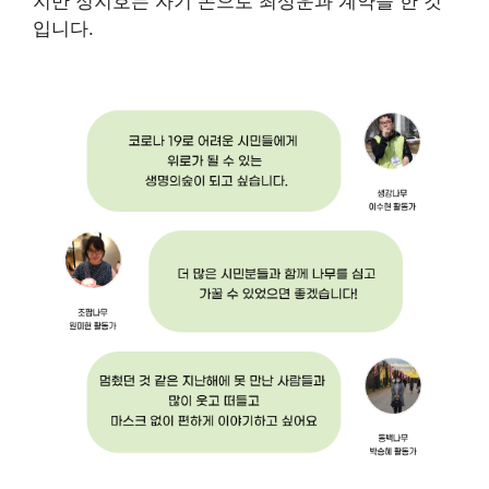
지만 정지호는 자기 돈으로 최상운과 계약을 한 것
입니다.