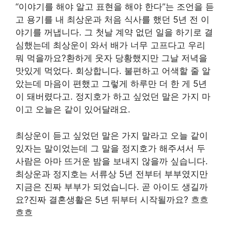
“이야기를 해야 알고 표현을 해야 한다”는 조언을 듣
고 용기를 내 최상운과 처음 식사를 했던 5년 전 이
야기를 꺼냅니다. 그 첫날 계약 없던 일을 하기로 결
심했는데 최상운이 와서 배가 너무 고프다고 우리
뭐 먹을까요?환하게 웃자 당황했지만 그날 저녁을
맛있게 먹었다. 회상합니다. 불편하고 어색할 줄 알
았는데 마음이 편했고 그렇게 하루만 더 한 게 5년
이 돼버렸다고. 정지호가 하고 싶었던 말은 가지 마
이고 오늘은 같이 있어달래요.
최상운이 듣고 싶었던 말은 가지 말라고 오늘 같이
있자는 말이었는데 그 말을 정지호가 해주셔서 두
사람은 아마 뜨거운 밤을 보내지 않을까 싶습니다.
최상운과 정지호는 서류상 5년 전부터 부부였지만
지금은 진짜 부부가 되었습니다. 곧 아이도 생길까
요?진짜 결혼생활은 5년 뒤부터 시작될까요? 흐흐
흐흐