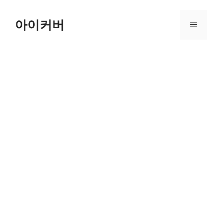
Skip
to
아이커버
Menu
content