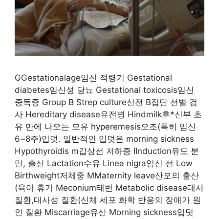
GGestationalage임신 적령기 Gestational
diabetes임신성 당뇨 Gestational toxicosis임신
중독증 Group B Strep culture산전 B집단 선별 검
사 Hereditary disease유전병 Hindmilk후*신부 초
유 만에 나오는 모유 hyperemesis오조(특히 임신
6~8주)입덧. 일반적인 입덧은 morning sickness
Hypothyroidis m갑상선 저하증 IInduction유도 분
만, 출산 Lactation수유 Linea nigra임신 선 Low
Birthweight저체중 MMaternity leave산모의 출산
(육아 휴가 Meconium태변 Metabolic disease대사
질환,대사성 질환(신체 세포 화학 반응의 장애가 원
인 질환 Miscarriage유산 Morning sickness입덧