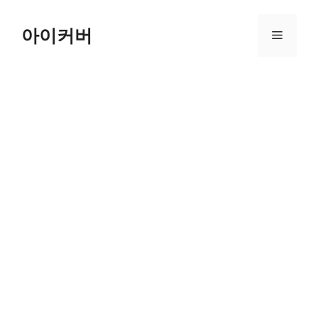
Skip
to
아이커버
Menu
content