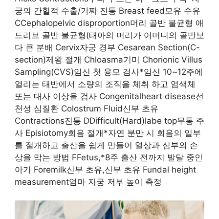
궁의 간헐적 수출/가짜 진통 Breast feed모유 수유
CCephalopelvic disproportion머리 골반 불균형 애
드리브 골반 불균형(태아의 머리가 어머니의 골반보
다 큰 분배 Cervix자궁 경부 Cesarean Section(C-
section)제왕 절개 Chloasma기미 Chorionic Villus
Sampling(CVS)임신 첫 융모 검사*임신 10~12주에
열리는 태반에서 소량의 조직을 체취 하고 염색체
또는 대사 이상을 검사 Congenitalheart disease선
천성 심질환 Colostrum Fluid신부 초유
Contractions진통 DDifficult(Hard)labe top무통 주
사 Episiotomy회음 절개*자연 분만 시 회음의 일부
를 절개하고 출산을 쉽게 만들어 열상과 심부의 손
상을 막는 방법 FFetus,*8주 출산 전까지 발달 중인
아기 Foremilk신부 초유,신부 초유 Fundal height
measurement엄마 자궁 저부 높이 측정