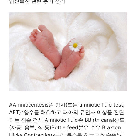
임신출산 관련 용어 정리
AAmniocentesis손 검사(또는 amniotic fluid test,
AFT)*양수를 채취하고 태아의 유전자 이상을 진단
하는 침습 검사 Amniotic fluid손 BBirth canal산도
(자궁, 음부, 질 등)Bottle feed분유 수유 Braxton
Hicks Contractions부라 쿠스톤 히ー크스 수축*자