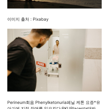
이미지 출처 : Pixabay
Perineum회음 Phenylketonuria페닐 케톤 요증*유
아기에 지적 장애를 일으킨다;PKUPlacenta태반