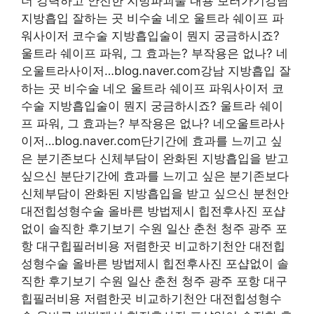
더 강력하고 안전한 지방파괴술 내용 보러가기강남
지방흡입 잘하는 곳 비수술 네오 울트라 쉐이프 파
워사이저 코수술 지방흡입술이 뭔지 궁금하시죠?
울트라 쉐이프 파워, 그 효과는? 부작용은 없나? 네
오울트라사이저…blog.naver.com강남 지방흡입 잘
하는 곳 비수술 네오 울트라 쉐이프 파워사이저 코
수술 지방흡입술이 뭔지 궁금하시죠? 울트라 쉐이
프 파워, 그 효과는? 부작용은 없나? 네오울트라사
이저…blog.naver.com단기간에 효과를 느끼고 싶
은 분기존보다 신체부담이 완화된 지방흡입을 받고
싶으신 분단기간에 효과를 느끼고 싶은 분기존보다
신체부담이 완화된 지방흡입을 받고 싶으신 분천안
대전힙성형수술 올바른 방법제시 힙전후사진 포샵
없이 솔직한 후기보기 수원 일산 춘천 청주 광주 포
항 대구힙필러비용 저렴한곳 비교하기천안 대전힙
성형수술 올바른 방법제시 힙전후사진 포샵없이 솔
직한 후기보기 수원 일산 춘천 청주 광주 포항 대구
힙필러비용 저렴한곳 비교하기천안 대전힙성형수