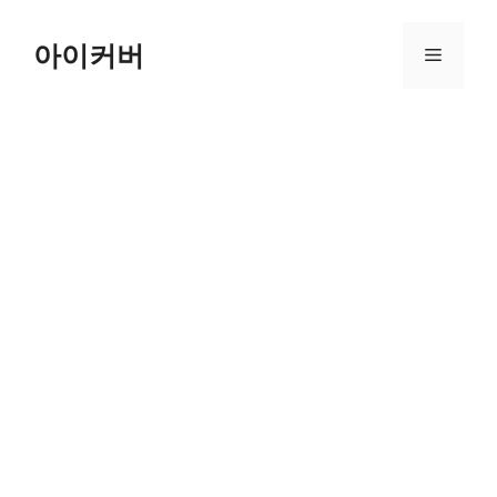
Skip
to
아이커버
Menu
content