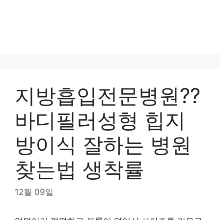
지방흡입전문병원??
바디필러성형 힙지
방이식 잘하는 병원
찾는법 생착률
12월 09일