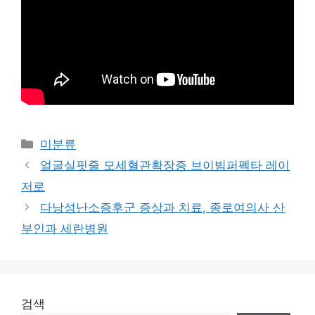
Categories
미분류
얼굴실핏줄 모세혈관확장증 브이빔퍼펙타 레이
저로
다낭성난소증후군 증상과 치료, 종로여의사 산
부인과 세란병원
검색