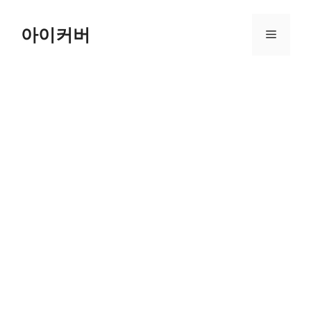
Skip
to
아이커버
Menu
content