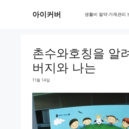
Skip
to
아이커버
생활비 절약·가계관리 
content
촌수와호칭을 알려
버지와 나는
11월 14일