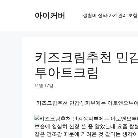
Skip
to
아이커버
생활비 절약·가계관리 보험
content
키즈크림추천 민
투아트크림
11월 17일
“키즈크림추천 민감성피부에는 아토앤오투아
보습에 열심히 신경 쓴 줄 알았는데 요즘 쌀
같은 건조감 때문에 가려운 것 같다는 생각이