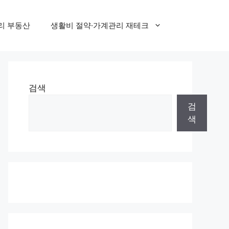
리 부동산
생활비 절약·가계관리 재테크
검색
검
색