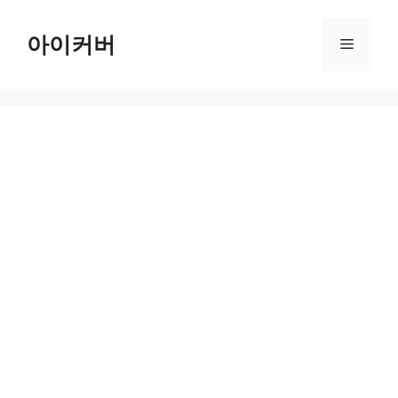
Skip
to
아이커버
Menu
content