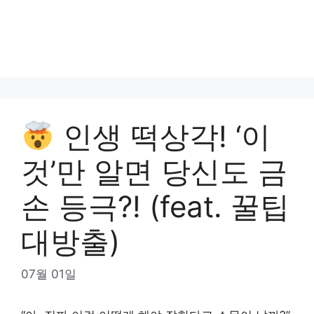
인생 떡상각! ‘이
것’만 알면 당신도 금
손 등극?! (feat. 꿀팁
대방출)
07월 01일