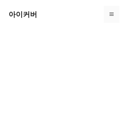
Skip
to
아이커버
Menu
content