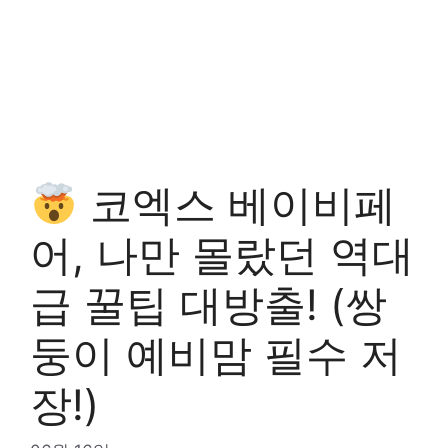
코엑스 베이비페
어, 나만 몰랐던 역대
급 꿀팁 대방출! (쌍
둥이 예비맘 필수 저
장!)