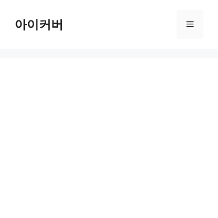
Skip
to
아이커버
Menu
content