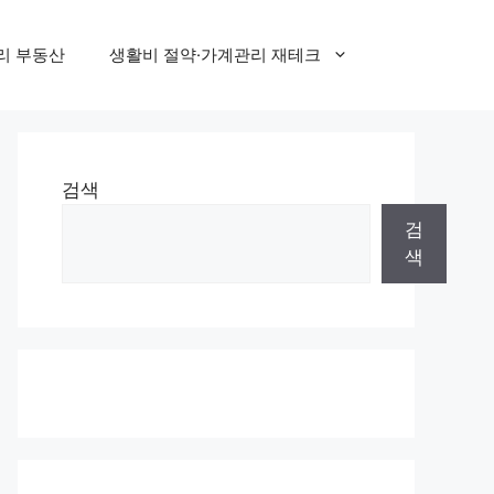
리 부동산
생활비 절약·가계관리 재테크
검색
검
색